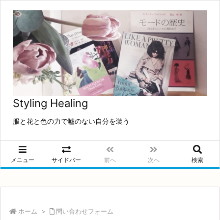
Styling Healing
服と花と色の力で嘘のない自分を装う
メニュー
サイドバー
前へ
次へ
検索
ホーム
>
問い合わせフォーム