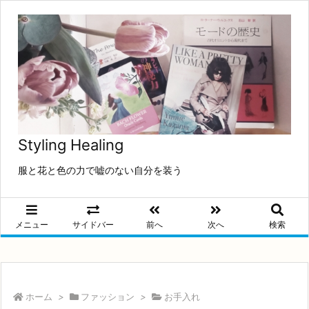
Styling Healing
服と花と色の力で嘘のない自分を装う
メニュー
サイドバー
前へ
次へ
検索
ホーム
>
ファッション
>
お手入れ