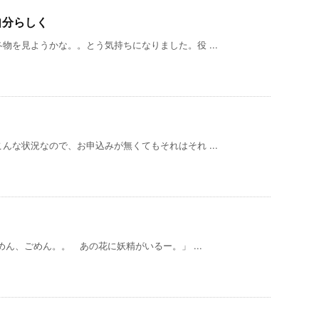
自分らしく
物を見ようかな。。とう気持ちになりました。役 ...
んな状況なので、お申込みが無くてもそれはそれ ...
ん、ごめん。。 あの花に妖精がいるー。」 ...