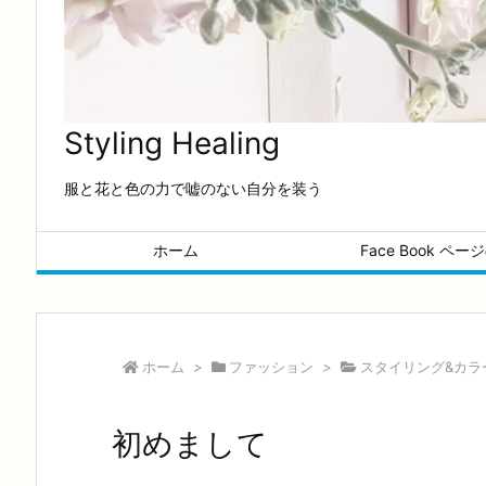
Styling Healing
服と花と色の力で嘘のない自分を装う
ホーム
Face Book ペ
ホーム
>
ファッション
>
スタイリング&カラ
初めまして