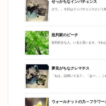
せっかちなインパチェンス
さて。。今日はインパチェンスという植
批判家のビーチ
批判好きな人、いると思います。それは
夢見がちなクレマチス
「ねえ、話聞いてる？」 「あー。。こめ
ウォールナットの力～フラワー