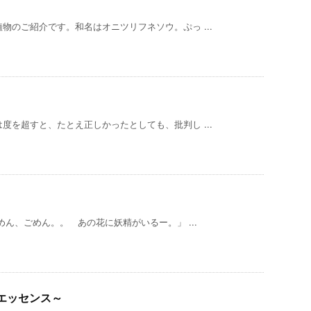
物のご紹介です。和名はオニツリフネソウ。ぷっ ...
度を超すと、たとえ正しかったとしても、批判し ...
ん、ごめん。。 あの花に妖精がいるー。」 ...
エッセンス～