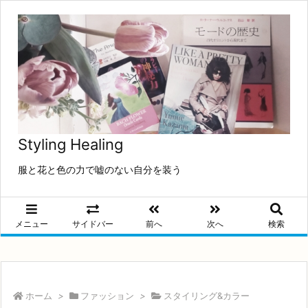
Styling Healing
服と花と色の力で嘘のない自分を装う
メニュー
サイドバー
前へ
次へ
検索
ホーム
>
ファッション
>
スタイリング&カラー